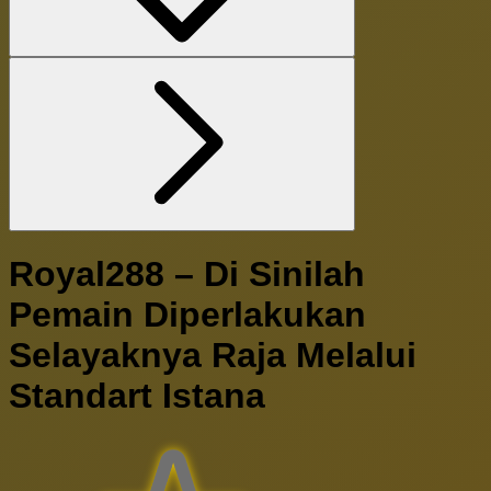
Royal288 – Di Sinilah
Pemain Diperlakukan
Selayaknya Raja Melalui
Standart Istana