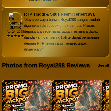
RTP Tinggi & Situs Resmi Terpercaya
“Saya percaya bahwa Royal288 sangat mudah
digunakan dan cocok untuk pemula. Proses
JUTIK
depositnya sederhana, tautan resminya dapat
Apr 24, 2025
★★★★★
diandalkan, dan sering kali terdapat permainan
dengan RTP tinggi yang menarik untuk
dimainkan.”
Photos from Royal288 Reviews
See all