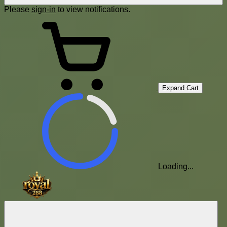
Please
sign-in
to view notifications.
Expand Cart
Loading...