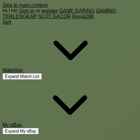
Skip to main content
Hi
!
Hi!
Sign in
or
register
GAME DARING
GAMING
TERLENGKAP
SLOT GACOR
Royal288
Sell
Watchlist
Expand Watch List
My eBay
Expand My eBay