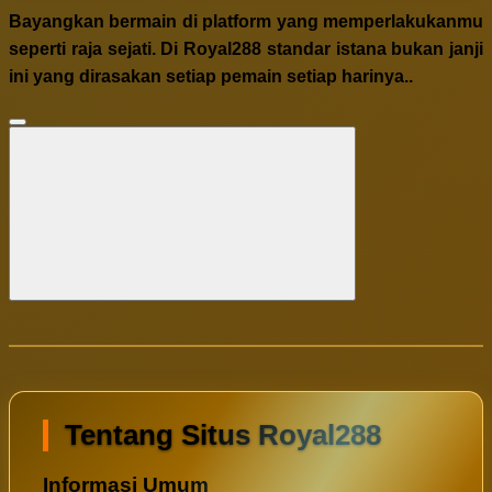
Bayangkan bermain di platform yang memperlakukanmu
seperti raja sejati. Di Royal288 standar istana bukan janji
ini yang dirasakan setiap pemain setiap harinya..
Tentang Situs Royal288
Informasi Umum